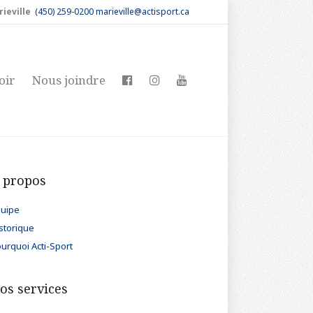
rieville
(450) 259-0200
marieville@actisport.ca
oir
Nous joindre
 propos
uipe
storique
urquoi Acti-Sport
os services