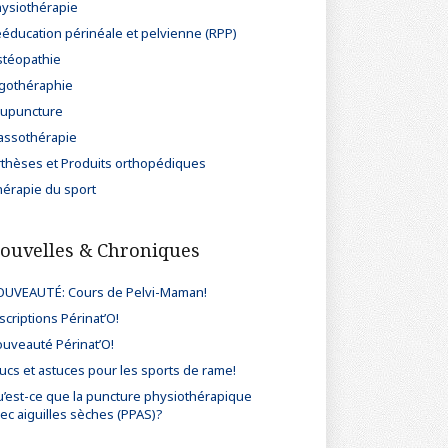
ysiothérapie
éducation périnéale et pelvienne (RPP)
téopathie
gothéraphie
upuncture
ssothérapie
thèses et Produits orthopédiques
érapie du sport
ouvelles & Chroniques
UVEAUTÉ: Cours de Pelvi-Maman!
scriptions Périnat’O!
uveauté Périnat’O!
ucs et astuces pour les sports de rame!
’est-ce que la puncture physiothérapique
ec aiguilles sèches (PPAS)?