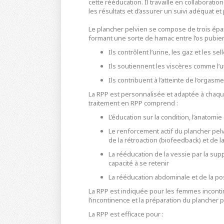
cette rééducation. Il travaille en collaborati
les résultats et d’assurer un suivi adéquat et
Le plancher pelvien se compose de trois épa
formant une sorte de hamac entre l’os pubien 
Ils contrôlent l’urine, les gaz et les se
Ils soutiennent les viscères comme l’u
Ils contribuent à l’atteinte de l’orgasm
La RPP est personnalisée et adaptée à chaqu
traitement en RPP comprend :
L’éducation sur la condition, l’anatomi
Le renforcement actif du plancher pelv
de la rétroaction (biofeedback) et de 
La rééducation de la vessie par la sup
capacité à se retenir
La rééducation abdominale et de la pos
La RPP est indiquée pour les femmes inconti
l’incontinence et la préparation du plancher
La RPP est efficace pour :