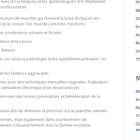
on avec les urologues et les gynécologues afin d’optimiser
Ph
 professionnel.
Ré
isseurs de muscles qui ferment la base du bassin en
Os
et le coccyx. Ces muscles ont trois fonctions :
Er
lles (continence urinaire et fécale)
Ac
térus et la vessie
Ma
e féminin
Or
e cas selon la pathologie et les symptômes présents. Un
Th
e et les facteurs aggravants
N
ien avec des techniques manuelles vaginales, l’utilisation
la stimulation électrique (non-douloureuse)
NO
pression des envies pressantes et l’amélioration de la
In
No
ture afin de diminuer la pression sur le plancher pelvien
Tr
nentes, mais également dans la prévention de
Qu
 pelvien à l’accouchement chez la femme enceinte.
av