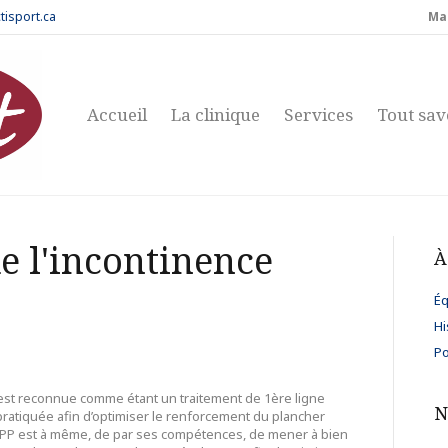
tisport.ca
Ma
Accueil
La clinique
Services
Tout sav
e l'incontinence
À
Éq
Hi
Po
 est reconnue comme étant un traitement de 1ère ligne
N
t pratiquée afin d’optimiser le renforcement du plancher
 RPP est à même, de par ses compétences, de mener à bien