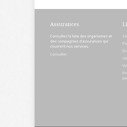
Assurances
L
Consultez la liste des organismes et
Ce
des compagnies d'assurances qui
Pa
couvrent nos services.
En
Consulter
Un
Vo
Pr
pe