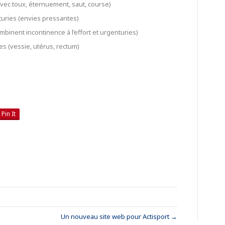
(avec toux, éternuement, saut, course)
turies (envies pressantes)
mbinent incontinence à l’effort et urgenturies)
es (vessie, utérus, rectum)
Pin It
Un nouveau site web pour Actisport →