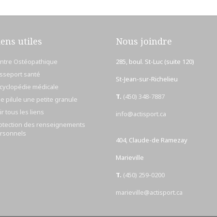
iens utiles
Nous joindre
ntre Ostéopathique
285, boul. St-Luc (suite 120)
sseport santé
St-Jean-sur-Richelieu
cyclopédie médicale
T.
(450) 348-7887
e pilule une petite granule
ir tous les liens
info@actisport.ca
otection des renseignements
rsonnels
404, Claude-de Ramezay
Marieville
T.
(450) 259-0200
marieville@actisport.ca