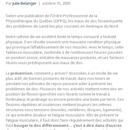
Par
Julie Belanger
|
octobre 15, 2005
Selon une publication de l’Ordre Professionnel de la
Physiothérapie du Québec (OPPQ), les maux de dos feraient partie
des problèmes de santé les plus courants en Amérique du Nord.
Notre rythme de vie accéléré limite le temps consacré à l’activité
physique. Il en résulte souvent une mauvaise condition physique
qui provoque l’affaiblissement de nos muscles. Avec le temps, cette
faiblesse musculaire, combinée à de nombreuses heures passées
en position assise, entraîne de mauvaises postures, et ces facteurs
réunis nous prédisposent aux maux de dos.
La
prévention
, comment y arriver? Associées à un mode de vie
plus actif, de bonnes postures de travail, dans nos loisirs et
pendant nos périodes de repos peuvent aider à prévenir les
problèmes de dos. Plusieurs de nos activités mettent notre dos en
position de flexion (penchée vers l’avant) comme le travail à
l’ordinateur, le jardinage ou encore prendre une boite par terre. Ces
flexions répétées et soutenues mettent toujours les mêmes
structures sous tensions (muscles, vertèbres, disques, ligaments),
ce qui entraîne douleur et fatigue musculaire. Afin de prévenir la
fatigue musculaire, il faut donc faire régulièrement des activités qui
font
bouger le dos différemment… ç’est à dire dans d’autres