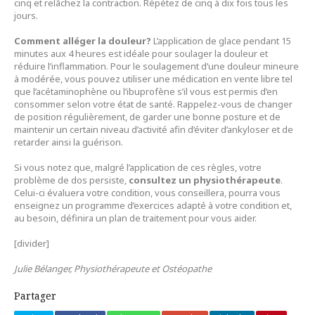
cinq et relâchez la contraction. Répétez de cinq à dix fois tous les
jours.
Comment alléger la douleur?
L’application de glace pendant 15
minutes aux 4 heures est idéale pour soulager la douleur et
réduire l’inflammation. Pour le soulagement d’une douleur mineure
à modérée, vous pouvez utiliser une médication en vente libre tel
que l’acétaminophène ou l’ibuprofène s’il vous est permis d’en
consommer selon votre état de santé. Rappelez-vous de changer
de position régulièrement, de garder une bonne posture et de
maintenir un certain niveau d’activité afin d’éviter d’ankyloser et de
retarder ainsi la guérison.
Si vous notez que, malgré l’application de ces règles, votre
problème de dos persiste,
consultez un physiothérapeute
.
Celui-ci évaluera votre condition, vous conseillera, pourra vous
enseignez un programme d’exercices adapté à votre condition et,
au besoin, définira un plan de traitement pour vous aider.
[divider]
Julie Bélanger, Physiothérapeute et Ostéopathe
Partager