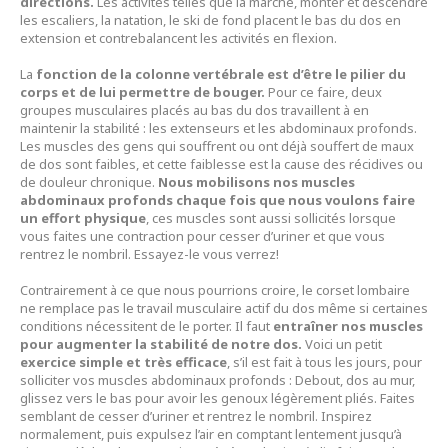
directions.
Les activités telles que la marche, monter et descendre
les escaliers, la natation, le ski de fond placent le bas du dos en
extension et contrebalancent les activités en flexion.
La
fonction de la colonne vertébrale est d’être le pilier du
corps et de lui permettre de bouger.
Pour ce faire, deux
groupes musculaires placés au bas du dos travaillent à en
maintenir la stabilité : les extenseurs et les abdominaux profonds.
Les muscles des gens qui souffrent ou ont déjà souffert de maux
de dos sont faibles, et cette faiblesse est la cause des récidives ou
de douleur chronique.
Nous mobilisons nos muscles
abdominaux profonds chaque fois que nous voulons faire
un effort physique
, ces muscles sont aussi sollicités lorsque
vous faites une contraction pour cesser d’uriner et que vous
rentrez le nombril. Essayez-le vous verrez!
Contrairement à ce que nous pourrions croire, le corset lombaire
ne remplace pas le travail musculaire actif du dos même si certaines
conditions nécessitent de le porter. Il faut
entraîner nos muscles
pour augmenter la stabilité de notre dos.
Voici un petit
exercice simple et très efficace
, s’il est fait à tous les jours, pour
solliciter vos muscles abdominaux profonds : Debout, dos au mur,
glissez vers le bas pour avoir les genoux légèrement pliés. Faites
semblant de cesser d’uriner et rentrez le nombril. Inspirez
normalement, puis expulsez l’air en comptant lentement jusqu’à