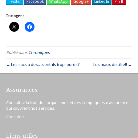
Twitter
Facebook
WhatsApp
Google+
LinkedIn
Pin It
Partager :
Publié dans
Chroniques
← Les sacs à dos… sont-ils trop lourds?
Les maux de tête!! →
Assurances
Consultez la liste des organismes et des compagnies d'assurances
qui couvrent nos services.
Consulter
Liens utiles