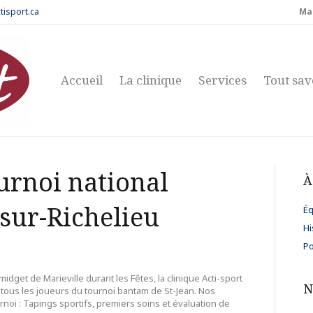
tisport.ca
Ma
Accueil
La clinique
Services
Tout sav
ournoi national
À
sur-Richelieu
Éq
Hi
Po
dget de Marieville durant les Fêtes, la clinique Acti-sport
N
e tous les joueurs du tournoi bantam de St-Jean. Nos
noi : Tapings sportifs, premiers soins et évaluation de