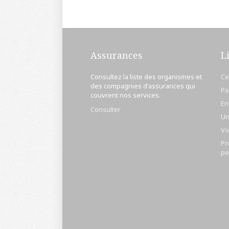
Assurances
L
Consultez la liste des organismes et
Ce
des compagnies d'assurances qui
Pa
couvrent nos services.
En
Consulter
Un
Vo
Pr
pe