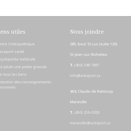
iens utiles
Nous joindre
ntre Ostéopathique
285, boul. St-Luc (suite 120)
sseport santé
St-Jean-sur-Richelieu
cyclopédie médicale
T.
(450) 348-7887
e pilule une petite granule
ir tous les liens
info@actisport.ca
otection des renseignements
rsonnels
404, Claude-de Ramezay
Marieville
T.
(450) 259-0200
marieville@actisport.ca