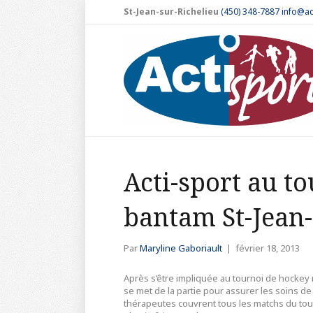
St-Jean-sur-Richelieu
(450) 348-7887
info@ac
Acti-sport au t
bantam St-Jean-
Par
Maryline Gaboriault
|
février 18, 2013
Après s’être impliquée au tournoi de hockey mi
se met de la partie pour assurer les soins d
thérapeutes couvrent tous les matchs du tour