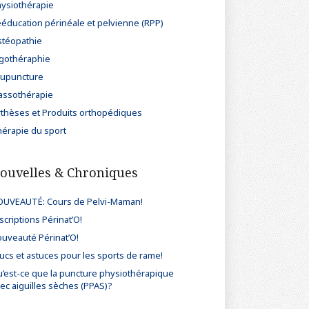
ysiothérapie
éducation périnéale et pelvienne (RPP)
téopathie
gothéraphie
upuncture
ssothérapie
thèses et Produits orthopédiques
érapie du sport
ouvelles & Chroniques
UVEAUTÉ: Cours de Pelvi-Maman!
scriptions Périnat’O!
uveauté Périnat’O!
ucs et astuces pour les sports de rame!
’est-ce que la puncture physiothérapique
ec aiguilles sèches (PPAS)?