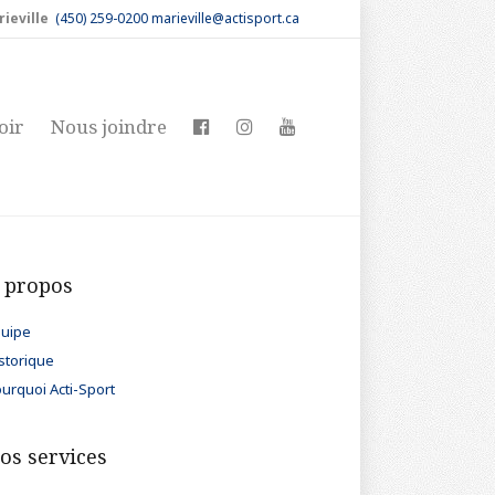
rieville
(450) 259-0200
marieville@actisport.ca
oir
Nous joindre
 propos
uipe
storique
urquoi Acti-Sport
os services