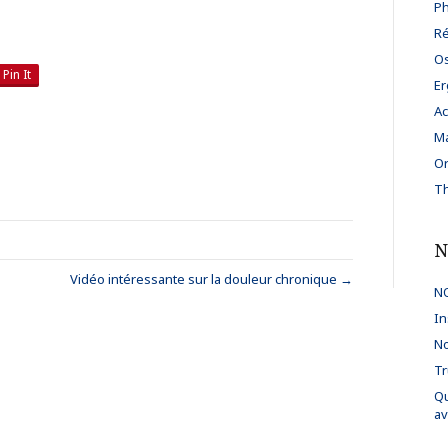
Ph
Ré
Os
Pin It
Er
Ac
Ma
Or
Th
N
Vidéo intéressante sur la douleur chronique →
NO
In
No
Tr
Qu
av