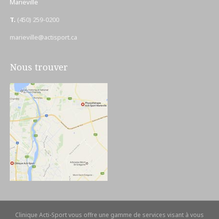
Marieville
T.
(450) 259-0200
marieville@actisport.ca
Nous trouver
Clinique Acti-Sport vous offre une gamme de services visant à vous