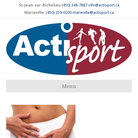
St-Jean-sur-Richelieu
(450) 348-7887
info@actisport.ca
Marieville
(450) 259-0200
marieville@actisport.ca
Menu